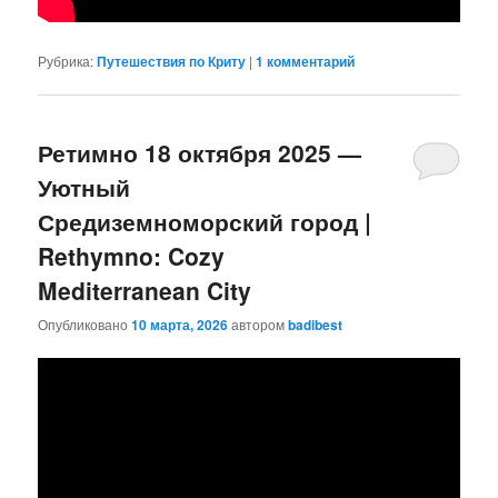
Рубрика:
Путешествия по Криту
|
1
комментарий
Ретимно 18 октября 2025 —
Уютный
Средиземноморский город |
Rethymno: Cozy
Mediterranean City
Опубликовано
10 марта, 2026
автором
badibest