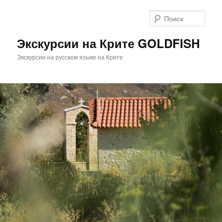
Перейти
Перейти
к
к
Поис
основному
дополнительному
содержимому
содержимому
Экскурсии на Крите GOLDFISH
Экскурсии на русском языке на Крите