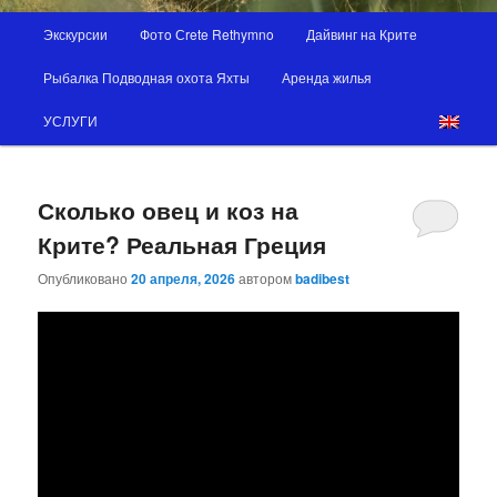
Главное
Экскурсии
Фотo Сrete Rethymno
Дайвинг на Крите
меню
Рыбалка Подводная охота Яхты
Аренда жилья
УСЛУГИ
Сколько овец и коз на
Крите? Реальная Греция
Опубликовано
20 апреля, 2026
автором
badibest