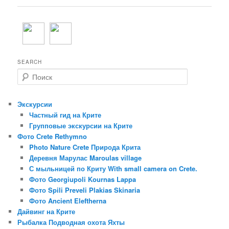
записям
SEARCH
П
о
и
с
Экскурсии
к
Частный гид на Крите
Групповые экскурсии на Крите
Фотo Сrete Rethymno
Photo Nature Crete Природа Крита
Деревня Марулас Maroulas village
С мыльницей по Криту With small camera on Crete.
Фото Georgiupoli Kournas Lappa
Фото Spili Preveli Plakias Skinaria
Фото Ancient Eleftherna
Дайвинг на Крите
Рыбалка Подводная охота Яхты