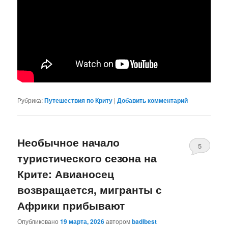
Рубрика:
Путешествия по Криту
|
Добавить комментарий
Необычное начало
5
туристического сезона на
Крите: Авианосец
возвращается, мигранты с
Африки прибывают
Опубликовано
19 марта, 2026
автором
badibest