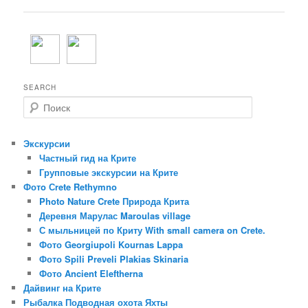
SEARCH
П
о
и
с
Экскурсии
к
Частный гид на Крите
Групповые экскурсии на Крите
Фотo Сrete Rethymno
Photo Nature Crete Природа Крита
Деревня Марулас Maroulas village
С мыльницей по Криту With small camera on Crete.
Фото Georgiupoli Kournas Lappa
Фото Spili Preveli Plakias Skinaria
Фото Ancient Eleftherna
Дайвинг на Крите
Рыбалка Подводная охота Яхты