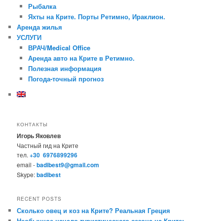
Рыбалка
Яхты на Крите. Порты Ретимно, Ираклион.
Аренда жилья
УСЛУГИ
ВРАЧ/Medical Office
Аренда авто на Крите в Ретимно.
Полезная информация
Погода-точный прогноз
КОНТАКТЫ
Игорь Яковлев
Частный гид на Крите
тел.
+30 6976899296
email -
badibest9@gmail.com
Skype:
badibest
RECENT POSTS
Сколько овец и коз на Крите? Реальная Греция
Необычное начало туристического сезона на Крите: