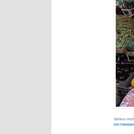
Запись опу
постоянну