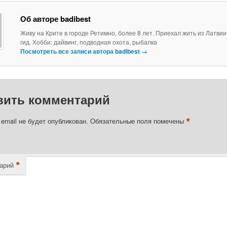
Об авторе badibest
Живу на Крите в городе Ретимно, более 8 лет. Приехал жить из Латви
гид. Хобби: дайвинг, подводная охота, рыбалка
Посмотреть все записи автора badibest
→
вить комментарий
*
email не будет опубликован.
Обязательные поля помечены
*
арий