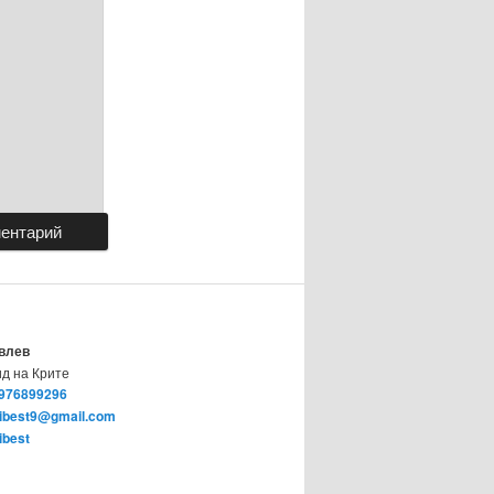
Ы
влев
ид на Крите
976899296
ibest9@gmail.com
ibest