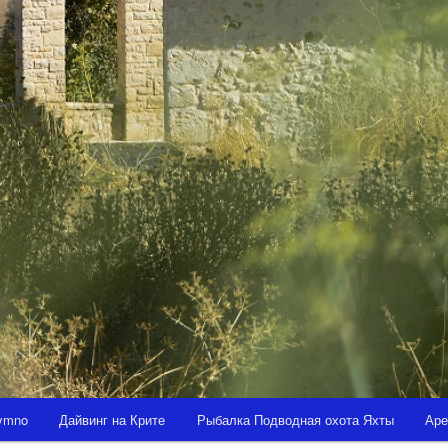
hymno
Дайвинг на Крите
Рыбалка Подводная охота Яхты
Аре