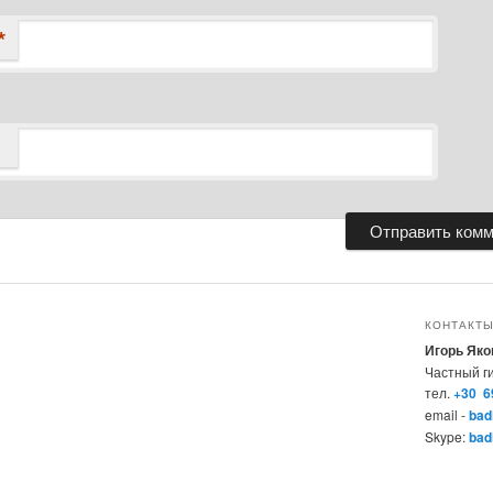
*
КОНТАКТ
Игорь Яко
Частный г
тел.
+30 6
email -
bad
Skype:
bad