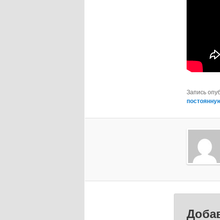
Запись опу
постоянну
Доба