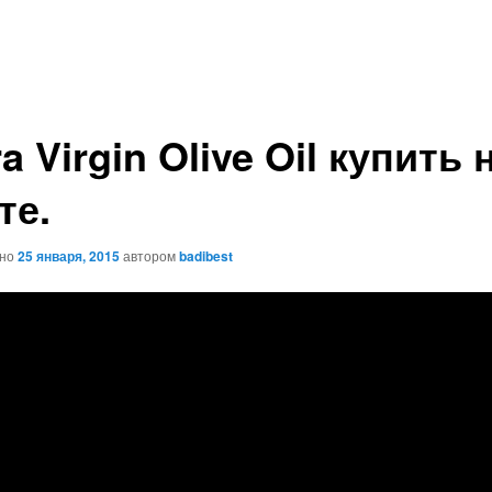
a Virgin Olive Oil купить 
те.
ано
25 января, 2015
автором
badibest