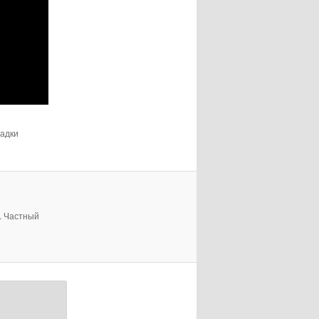
ладки
и. Частный