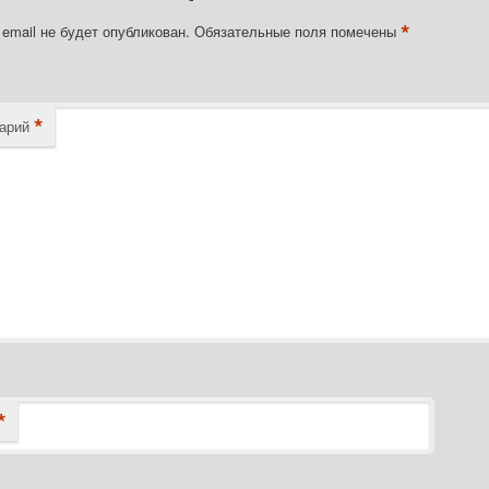
*
email не будет опубликован.
Обязательные поля помечены
*
арий
*