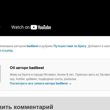
бликована автором
badibest
в рубрике
Путешествия по Криту
. Добавьте в зак
ю ссылку
.
Об авторе badibest
Живу на Крите в городе Ретимно, более 8 лет. Приехал жить из Латви
гид. Хобби: дайвинг, подводная охота, рыбалка
Посмотреть все записи автора badibest
→
вить комментарий