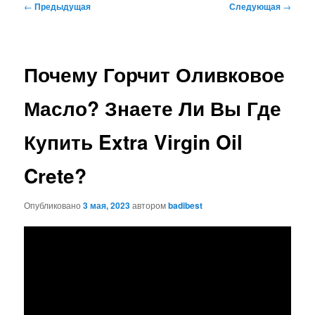
Навигация
←
Предыдущая
Следующая
→
по
записям
Почему Горчит Оливковое
Масло? Знаете Ли Вы Где
Купить Extra Virgin Oil
Crete?
Опубликовано
3 мая, 2023
автором
badibest