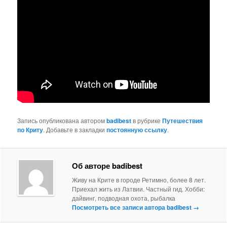
Запись опубликована автором
badibest
в рубрике
Путешествия
по Криту
. Добавьте в закладки
постоянную ссылку
.
Об авторе badibest
Живу на Крите в городе Ретимно, более 8 лет.
Приехал жить из Латвии. Частный гид. Хобби:
дайвинг, подводная охота, рыбалка
Посмотреть все записи автора badibest
→