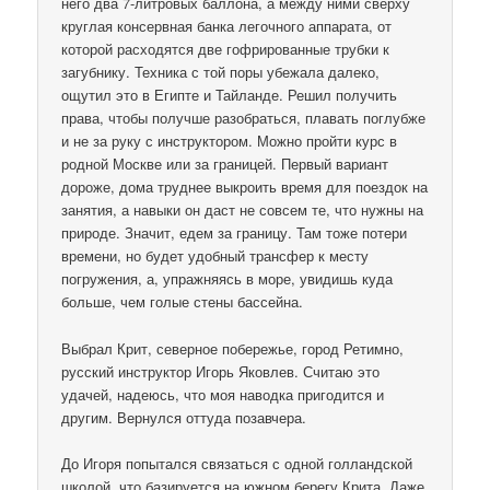
него два 7-литровых баллона, а между ними сверху
круглая консервная банка легочного аппарата, от
которой расходятся две гофрированные трубки к
загубнику. Техника с той поры убежала далеко,
ощутил это в Египте и Тайланде. Решил получить
права, чтобы получше разобраться, плавать поглубже
и не за руку с инструктором. Можно пройти курс в
родной Москве или за границей. Первый вариант
дороже, дома труднее выкроить время для поездок на
занятия, а навыки он даст не совсем те, что нужны на
природе. Значит, едем за границу. Там тоже потери
времени, но будет удобный трансфер к месту
погружения, а, упражняясь в море, увидишь куда
больше, чем голые стены бассейна.
Выбрал Крит, северное побережье, город Ретимно,
русский инструктор Игорь Яковлев. Считаю это
удачей, надеюсь, что моя наводка пригодится и
другим. Вернулся оттуда позавчера.
До Игоря попытался связаться с одной голландской
школой, что базируется на южном берегу Крита. Даже