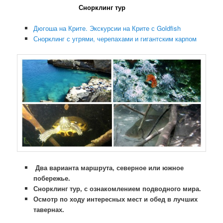
Снорклинг тур
Дюгоша на Крите. Экскурсии на Крите с Goldfish
Снорклинг с угрями, черепахами и гигантским карпом
Два варианта маршрута, северное или южное
побережье.
Снорклинг тур, с ознакомлением подводного мира.
Осмотр по ходу интересных мест и обед в лучших
тавернах.