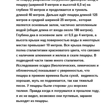
пещеру (шириной 9 метров и высотой 6,5 м) на
глубине 10 метров и продолжается в туннель
длиной 40 метров. Дальше идёт пещера длиной 125
метров и средней шириной 25 метров., которая
является основным залом, частично затопленным
водой (общая длина от входа около 180 метров).
Глубина дна в основном зале от 0,5 до 4 метров, а
высота крыши над поверхностью воды в некоторых
местах превышает 10 метров. Вся крыша пещеры
полна сталактитами красноватого цвета, что связано
с наличием алюминия и железа в скале пещеры. В
подводной части также много сталагмитов.
Исследование осадка (биологических, химических и
обломочных) показывает с уверенностью, что
пещера в прежние времена была сухой, видимость
хорошая, муть не поднимается, так как тяжелый
песок. У пещеры были сторожа-
два
морских
тюленя
.
Правда когда я погружался в прошлом году,
я их не видел, возможно они пугливые, заранее
выходят из пещеры.