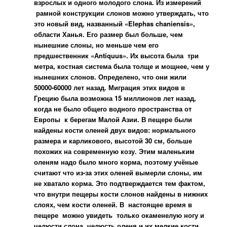
взрослых и одного молодого слона. Из измерений
рамной конструкции слонов можно утверждать, что
это новый вид, названный «Elephas chaniensis»,
области Ханья. Его размер был больше, чем
нынешние слоны, но меньше чем его
предшественник «Аntiquus». Их высота была три
метра, костная система была толще и мощнее, чем у
нынешних слонов. Определено, что они жили
50000-60000 лет назад. Миграция этих видов в
Грецию была возможна 15 миллионов лет назад,
когда не было общего водного пространства от
Европы к берегам Малой
Азии. В пещере были
найдены кости оленей двух видов: нормального
размера и карликового, высотой 30 см, больше
похожих на современную козу. Этим маленьким
оленям надо было много корма, поэтому учёные
считают что из-за этих оленей вымерли слоны, им
не хватало корма. Это подтверждается тем фактом,
что внутри пещеры кости слонов найдены в нижних
слоях, чем кости оленей. В настоящее время в
пещере можно увидеть только окаменелую ногу и
челюсти слона, челюсть оленя и их мелкие кости.