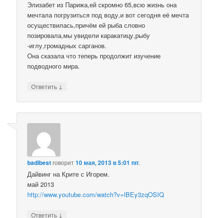
Элизабет из Парижа,ей скромно 65,всю жизнь она
мечтала погрузиться под воду,и вот сегодня её мечта
осуществилась,причём ей рыба словно
позировала,мы увидели каракатицу,рыбу
-иглу,громадных сарганов.
Она сказала что теперь продолжит изучение
подводного мира.
↓
Ответить
badibest
говорит
10 мая, 2013 в 5:01 пп
:
Дайвинг на Крите с Игорем.
май 2013
http://www.youtube.com/watch?v=lBEy3zqOSIQ
↓
Ответить