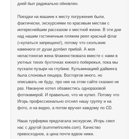
дней был радикально обновлен.
Поездки на машине к месту погружения были,
фактически, экскурсиями по красивым местам с
интереснейшим рассказом о местной жизни. В эти дни
над нашим гостиничным пляжем реял красный флаг
(=купаться запрещено!), потому что скользкие
каменюги от души долбил прибой. А моя
неластоногая жена блаженствовала вместе с нами в
уютных тихих бухточках южного побережья, пока мы
пускали пузыри на глубине. Кульминацией дайвинга
была слоновья пещера. Восторгов много, но
описывать не буду, про нее на этом сайте сказано не
раз. Накануне хотел обзавестись одноразовой
фотокамерой. И правильно, что не купил. Потому что
Игорь профессионально отснял нашу группу и на
фото, и на видео, а потом вручил каждому по CD.
Наша турфирма предлагала экскурсии, Игорь свел
нас с другой (summerincrete.com). Качество
превосходное, а цена почти вдвое ниже.