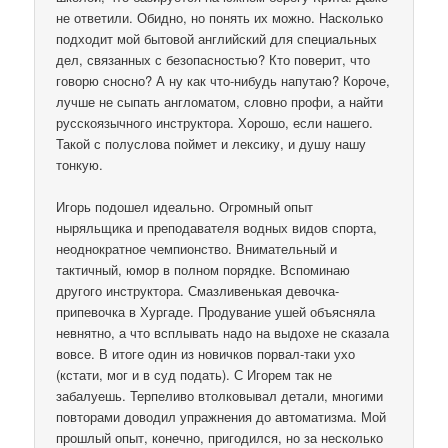
не ответили. Обидно, но понять их можно. Насколько
подходит мой бытовой английский для специальных
дел, связанных с безопасностью? Кто поверит, что
говорю сносно? А ну как что-нибудь напутаю? Короче,
лучше не сыпать англоматом, словно профи, а найти
русскоязычного инструктора. Хорошо, если нашего.
Такой с полуслова поймет и лексику, и душу нашу
тонкую.
Игорь подошел идеально. Огромный опыт
ныряльщика и преподавателя водных видов спорта,
неоднократное чемпионство. Внимательный и
тактичный, юмор в полном порядке. Вспоминаю
другого инструктора. Смазливенькая девочка-
припевочка в Хургаде. Продувание ушей объясняла
невнятно, а что всплывать надо на выдохе не сказала
вовсе. В итоге один из новичков порвал-таки ухо
(кстати, мог и в суд подать). С Игорем так не
забалуешь. Терпеливо втолковывал детали, многими
повторами доводил упражнения до автоматизма. Мой
прошлый опыт, конечно, пригодился, но за несколько