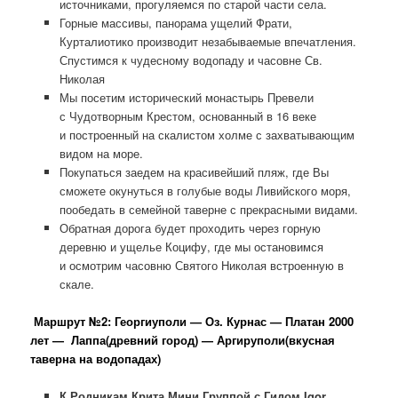
источниками, прогуляемся по старой части села.
Горные массивы, панорама ущелий Фрати,
Курталиотико производит незабываемые впечатления.
Спустимся к чудесному водопаду и часовне Св.
Николая
Мы посетим исторический монастырь Превели
с Чудотворным Крестом, основанный в 16 веке
и построенный на скалистом холме с захватывающим
видом на море.
Покупаться заедем на красивейший пляж, где Вы
сможете окунуться в голубые воды Ливийского моря,
пообедать в семейной таверне с прекрасными видами.
Обратная дорога будет проходить через горную
деревню и ущелье Коцифу, где мы остановимся
и осмотрим часовню Святого Николая встроенную в
скале.
Маршрут №2: Георгиуполи — Оз. Курнас — Платан 2000
лет — Лаппа(древний город) — Аргируполи(вкусная
таверна на водопадах)
К Родникам Крита Мини Группой с Гидом Igor