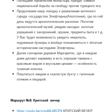
Посещаем героический монастырь Аркади -символ
национальной борьбы за свободу против турецкого ига.
Продолжаем нашу поездку к развалинам античного
города -государства Элефтерны(Аполлония), где по сей
день ведутся археологические раскопки. Посетим
археологический музей, увидим находки: золотые
украшения с захоронений, оружие, предметы быта и т.д.
У Вас будет возможность увидеть некрополь,
подземные бункеры и вообще познакомиться с богатым
историческим наследием Элефтерны.
Далее гончарная деревня Маргаритес, где в каждом
доме делают керамику и есть хорошая таверна с
красивым видом и вкусными ценами — особенность
тушеная козочка.
Покупаться заедем в скалистую бухту с галечным
пляжем и пещерой.
Маршрут №8:
Критский вечер
https://youtu.be/yzsqML6BCP8
КРИТСКИЙ ВЕЧЕР