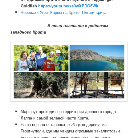
Goldfish
https://youtu.be/xs0wXPDG5Wk
Черепахи-Угри- Карпы на Крите. Пляжи Крита
В тени платанов к родникам
западного Крита
Маршрут проходит по территории древнего города
Лаппа и самой зелёной части Крита.
Наша первая остановка -рыбацкая деревушка
Георгиуполи, где мы увидим огромные эвкалиптовые
деревья и рощу, родники, дающие начало реке