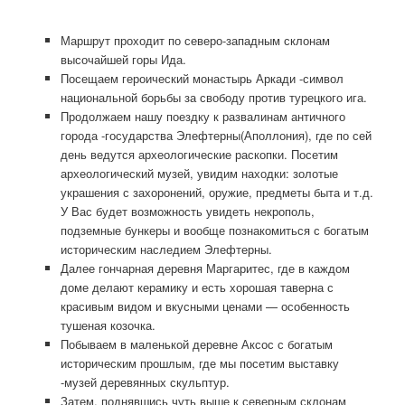
Маршрут проходит по северо-западным склонам
высочайшей горы Ида.
Посещаем героический монастырь Аркади -символ
национальной борьбы за свободу против турецкого ига.
Продолжаем нашу поездку к развалинам античного
города -государства Элефтерны(Аполлония), где по сей
день ведутся археологические раскопки. Посетим
археологический музей, увидим находки: золотые
украшения с захоронений, оружие, предметы быта и т.д.
У Вас будет возможность увидеть некрополь,
подземные бункеры и вообще познакомиться с богатым
историческим наследием Элефтерны.
Далее гончарная деревня Маргаритес, где в каждом
доме делают керамику и есть хорошая таверна с
красивым видом и вкусными ценами — особенность
тушеная козочка.
Побываем в маленькой деревне Аксос с богатым
историческим прошлым, где мы посетим выставку
-музей деревянных скульптур.
Затем, поднявшись чуть выше к северным склонам