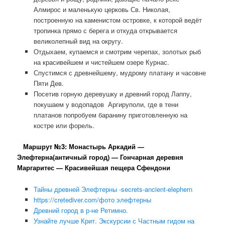
Алмирос и маленькую церковь Св. Николая,
построенную на каменистом островке, к которой ведёт
тропинка прямо с берега и откуда открывается
великолепный вид на округу.
Отдыхаем, купаемся и смотрим черепах, золотых рыб
на красивейшем и чистейшем озере Курнас.
Спустимся с древнейшему, мудрому платану и часовне
Пяти Дев.
Посетив горную деревушку и древний город Лаппу,
покушаем у водопадов Аргируполи, где в тени
платанов попробуем баранину приготовленную на
костре или форель.
Маршрут №3:
Монастырь Аркадий —
Элефтерна(античный город) — Гончарная деревня
Маргаритес — Красивейшая пещера Сфендони
Тайны древней Элефтерны -secrets-ancient-elephern
https://cretediver.com/фото элефтерны
Древний город в р-не Ретимно.
Узнайте лучше Крит. Экскурсии с Частным гидом на